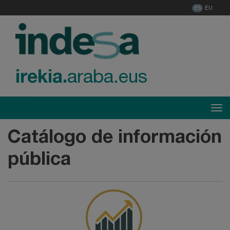
ES
EU
irekia.
araba.eus
Menú
Tog
Catálogo de información
pública